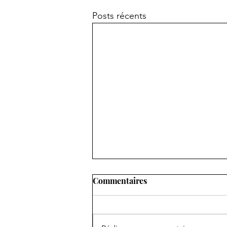
Posts récents
Laurette aux Championnats
Commentaires
de France Jeunes
Le WE dernier se sont
déroulaient à Charléty les