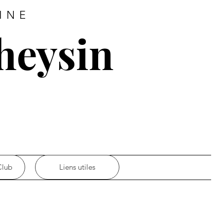
INE
heysin
Club
Liens utiles