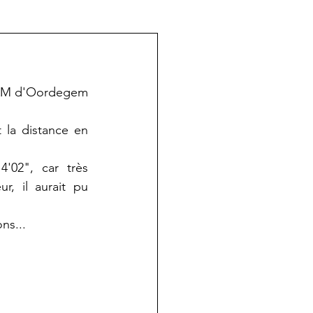
IFAM d'Oordegem 
la distance en 
02", car très 
, il aurait pu 
ns...