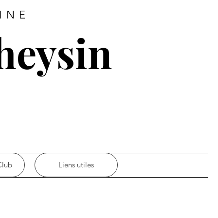
INE
heysin
Club
Liens utiles