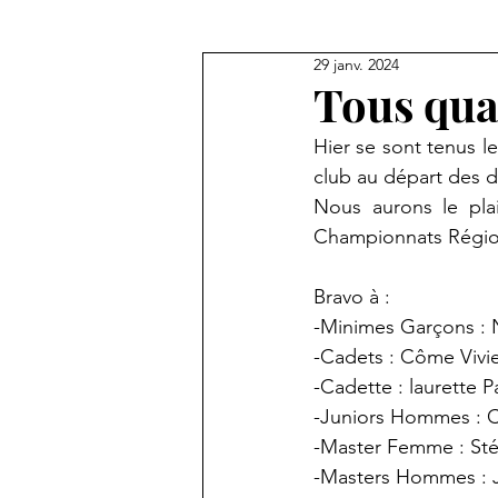
29 janv. 2024
Tous qual
Hier se sont tenus l
club au départ des d
Nous aurons le plai
Championnats Régio
Bravo à :
-Minimes Garçons : 
-Cadets : Côme Vivi
-Cadette : laurette P
-Juniors Hommes : 
-Master Femme : Sté
-Masters Hommes : J