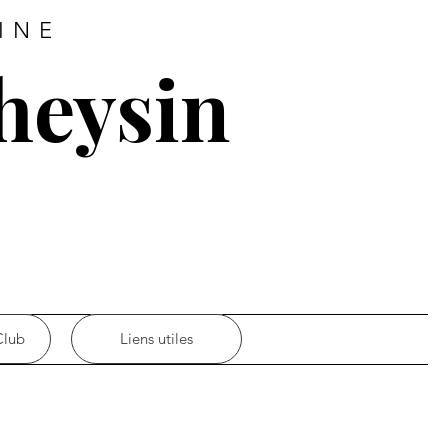
INE
heysin
Club
Liens utiles