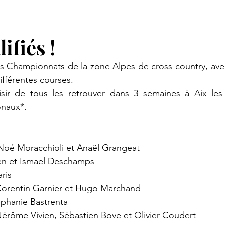
ifiés !
es Championnats de la zone Alpes de cross-country, avec
ifférentes courses.
sir de tous les retrouver dans 3 semaines à Aix les 
naux*.
Noé Moracchioli et Anaël Grangeat
en et Ismael Deschamps
aris
Corentin Garnier et Hugo Marchand
phanie Bastrenta
érôme Vivien, Sébastien Bove et Olivier Coudert