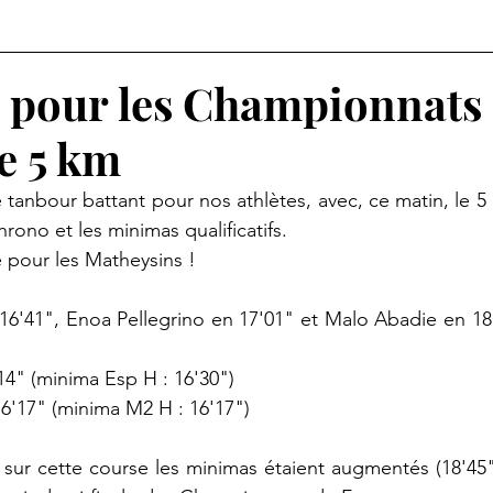
s pour les Championnats
e 5 km
anbour battant pour nos athlètes, avec, ce matin, le 5 km
hrono et les minimas qualificatifs.
é pour les Matheysins !
16'41", Enoa Pellegrino en 17'01" et Malo Abadie en 18
14" (minima Esp H : 16'30")
6'17" (minima M2 H : 16'17")
r sur cette course les minimas étaient augmentés (18'45"