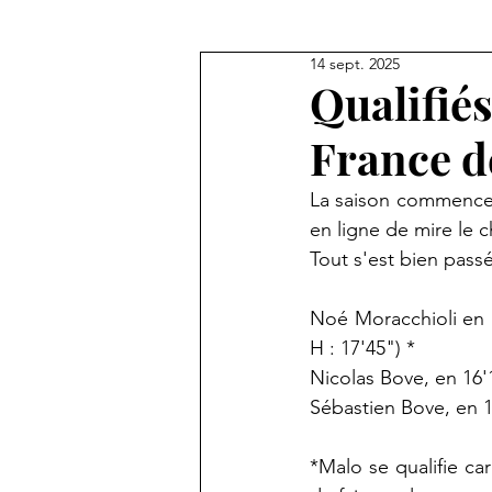
14 sept. 2025
Qualifié
France d
La saison commence t
en ligne de mire le c
Tout s'est bien pass
Noé Moracchioli en 
H : 17'45") *
Nicolas Bove, en 16'
Sébastien Bove, en 1
*Malo se qualifie ca