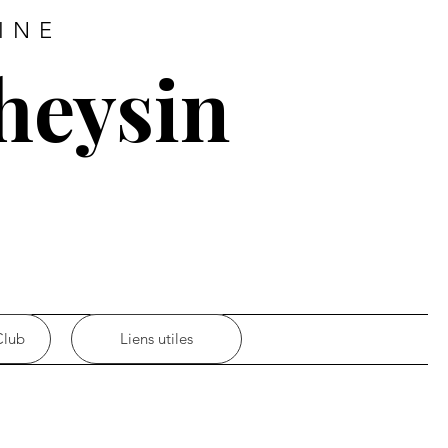
INE
heysin
Club
Liens utiles