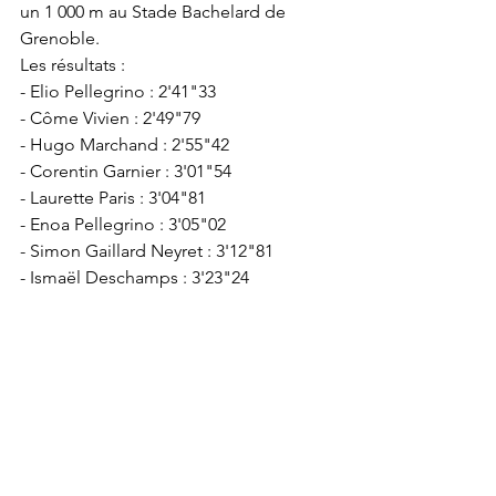
un 1 000 m au Stade Bachelard de 
Grenoble.
Les résultats : 
- Elio Pellegrino : 2'41"33
- Côme Vivien : 2'49"79
- Hugo Marchand : 2'55"42
- Corentin Garnier : 3'01"54
- Laurette Paris : 3'04"81
- Enoa Pellegrino : 3'05"02
- Simon Gaillard Neyret : 3'12"81
- Ismaël Deschamps : 3'23"24