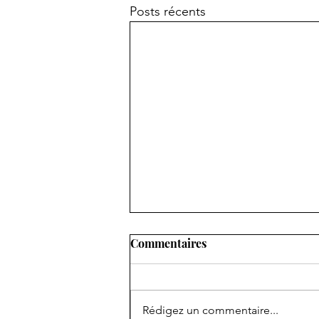
Posts récents
Laurette aux Championnats
Commentaires
de France Jeunes
Le WE dernier se sont
déroulaient à Charléty les
Rédigez un commentaire...
Championnats de France Jeunes