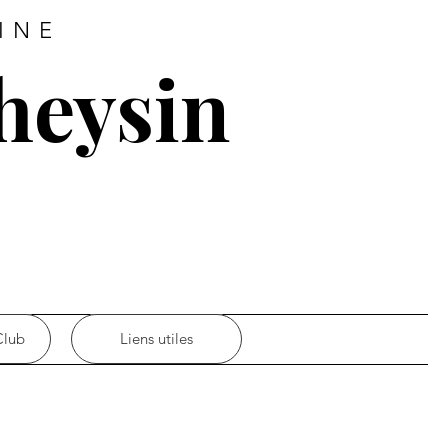
INE
heysin
Club
Liens utiles